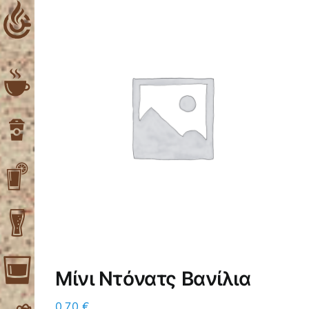
Skip
to
content
Μίνι Ντόνατς Βανίλια
0,70
€