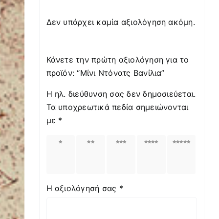
Δεν υπάρχει καμία αξιολόγηση ακόμη.
Κάνετε την πρώτη αξιολόγηση για το
προϊόν: “Μίνι Ντόνατς Βανίλια”
Η ηλ. διεύθυνση σας δεν δημοσιεύεται.
Τα υποχρεωτικά πεδία σημειώνονται
με
*
1
2
3
4
5
από
από
από
από
από
5
5
5
5
5
αστέρια
αστέρια
αστέρια
αστέρια
αστέρια
Η αξιολόγησή σας
*