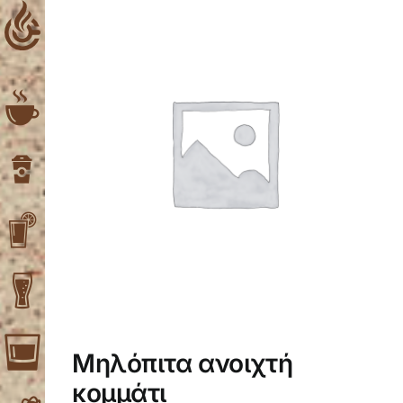
Skip
to
content
Μηλόπιτα ανοιχτή
κομμάτι