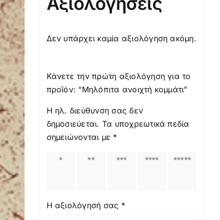
Αξιολογήσεις
Δεν υπάρχει καμία αξιολόγηση ακόμη.
Κάνετε την πρώτη αξιολόγηση για το
προϊόν: “Μηλόπιτα ανοιχτή κομμάτι”
Η ηλ. διεύθυνση σας δεν
δημοσιεύεται.
Τα υποχρεωτικά πεδία
σημειώνονται με
*
1
2
3
4
5
από
από
από
από
από
5
5
5
5
5
αστέρια
αστέρια
αστέρια
αστέρια
αστέρια
Η αξιολόγησή σας
*