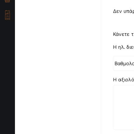
Δεν υπάρ
Κάνετε τ
Η ηλ. δι
Η αξιολ