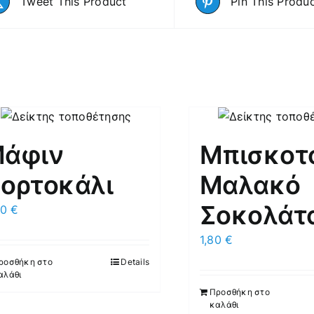
Tweet This Product
Pin This Produ
άφιν
Μπισκοτ
ορτοκάλι
Μαλακό
Σοκολάτ
20
€
1,80
€
ροσθήκη στο
Details
αλάθι
Προσθήκη στο
καλάθι