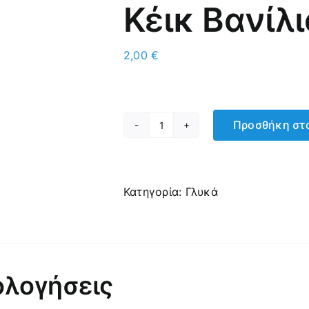
Κέικ Βανίλι
2,00
€
Προσθήκη στο
Κέικ
Βανίλια
Στεργίου
ποσότητα
Κατηγορία:
Γλυκά
ολογήσεις