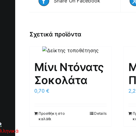
Share On Facebook
Σχετικά προϊόντα
Μίνι Ντόνατς
Μ
Σοκολάτα
Π
0,70
€
2,
Προσθήκη στο
Details
Π
καλάθι
κ