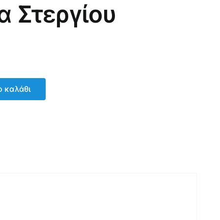
α Στεργίου
 καλάθι