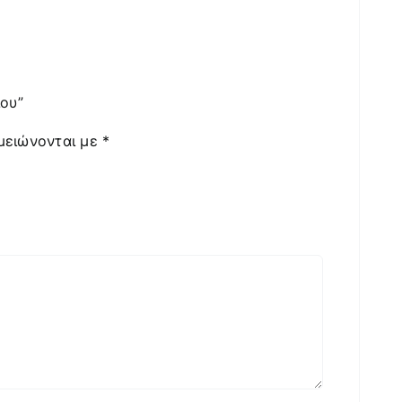
ίου”
μειώνονται με
*