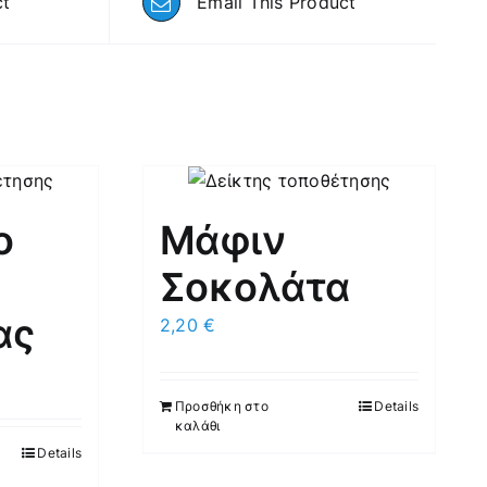
ct
Email This Product
ο
Μάφιν
Σοκολάτα
ας
2,20
€
Προσθήκη στο
Details
καλάθι
Details