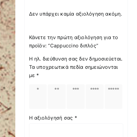
Δεν υπάρχει καμία αξιολόγηση ακόμη.
Κάνετε την πρώτη αξιολόγηση για το
προϊόν: “Cappuccino διπλός”
Η ηλ. διεύθυνση σας δεν δημοσιεύεται.
Τα υποχρεωτικά πεδία σημειώνονται
με
*
1
2
3
4
5
από
από
από
από
από
5
5
5
5
5
αστέρια
αστέρια
αστέρια
αστέρια
αστέρια
Η αξιολόγησή σας
*