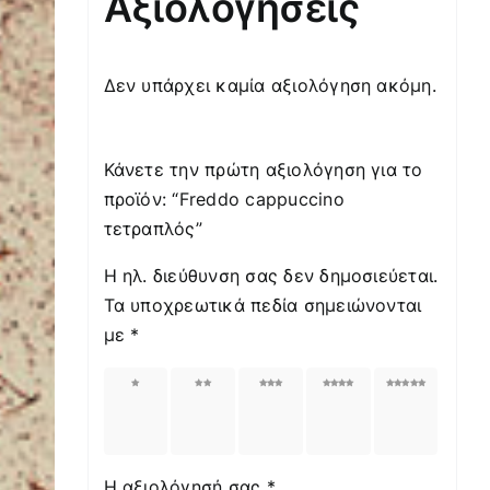
Αξιολογήσεις
Δεν υπάρχει καμία αξιολόγηση ακόμη.
Κάνετε την πρώτη αξιολόγηση για το
προϊόν: “Freddo cappuccino
τετραπλός”
Η ηλ. διεύθυνση σας δεν δημοσιεύεται.
Τα υποχρεωτικά πεδία σημειώνονται
με
*
1
2
3
4
5
από
από
από
από
από
5
5
5
5
5
αστέρια
αστέρια
αστέρια
αστέρια
αστέρια
Η αξιολόγησή σας
*