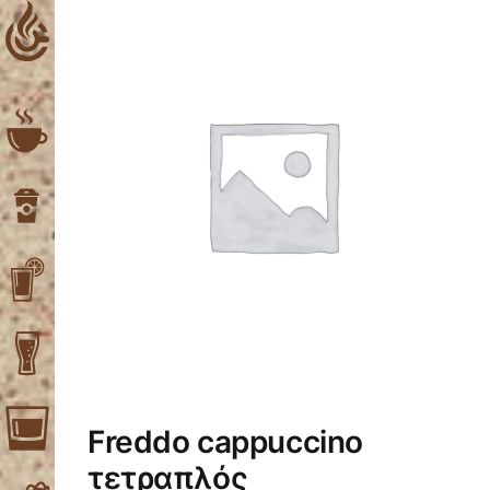
Skip
to
content
Freddo cappuccino
τετραπλός