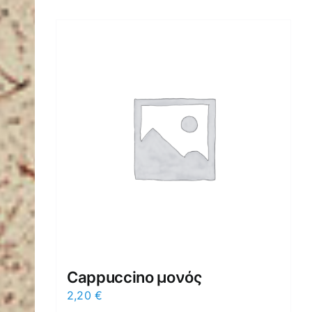
Cappuccino μονός
2,20
€