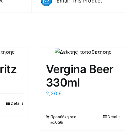
ct
Email This Product
ritz
Vergina Beer
330ml
2,20
€
Details
Προσθήκη στο
Details
καλάθι