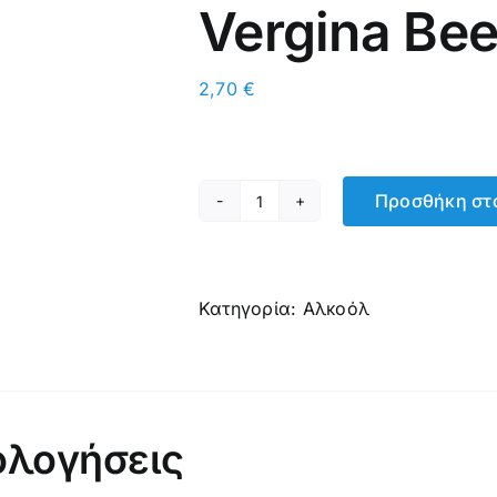
Vergina Be
2,70
€
Προσθήκη στ
Vergina
Beer
500ml
ποσότητα
Κατηγορία:
Αλκοόλ
ολογήσεις