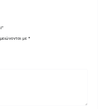
l”
ημειώνονται με
*