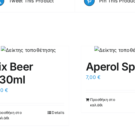
Tweet This Product
Pin This Produ
ix Beer
Aperol Sp
30ml
7,00
€
20
€
Προσθήκη στο
καλάθι
ροσθήκη στο
Details
αλάθι