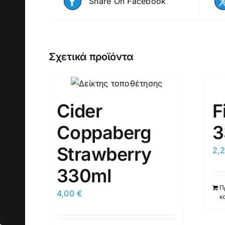
Share On Facebook
Σχετικά προϊόντα
Cider
F
Coppaberg
3
Strawberry
2,
330ml
Π
4,00
€
κ