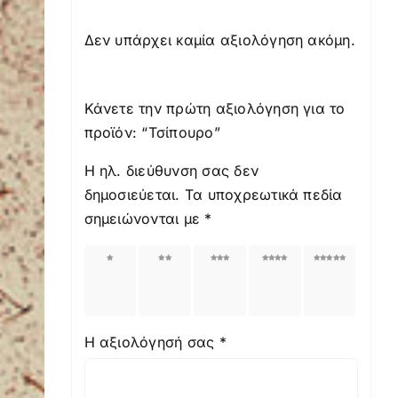
Δεν υπάρχει καμία αξιολόγηση ακόμη.
Κάνετε την πρώτη αξιολόγηση για το
προϊόν: “Τσίπουρο”
Η ηλ. διεύθυνση σας δεν
δημοσιεύεται.
Τα υποχρεωτικά πεδία
σημειώνονται με
*
1
2
3
4
5
από
από
από
από
από
5
5
5
5
5
αστέρια
αστέρια
αστέρια
αστέρια
αστέρια
Η αξιολόγησή σας
*