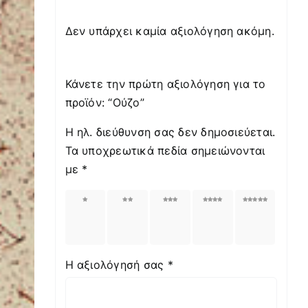
Δεν υπάρχει καμία αξιολόγηση ακόμη.
Κάνετε την πρώτη αξιολόγηση για το
προϊόν: “Ούζο”
Η ηλ. διεύθυνση σας δεν δημοσιεύεται.
Τα υποχρεωτικά πεδία σημειώνονται
με
*
1
2
3
4
5
από
από
από
από
από
5
5
5
5
5
αστέρια
αστέρια
αστέρια
αστέρια
αστέρια
Η αξιολόγησή σας
*