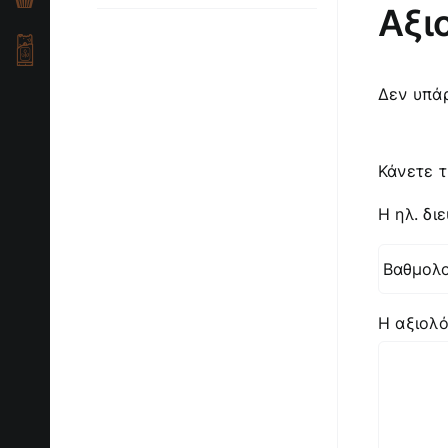
Αξι
Δεν υπάρ
Κάνετε τ
Η ηλ. δι
Η αξιολ