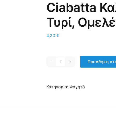
Ciabatta Κ
Τυρί, Ομελ
4,20
€
Προσθήκη στο
Ciabatta
Καλαμποκιού
με
Τυρί,
Κατηγορία:
Φαγητό
Ομελέτα,
Μπέικον
ποσότητα