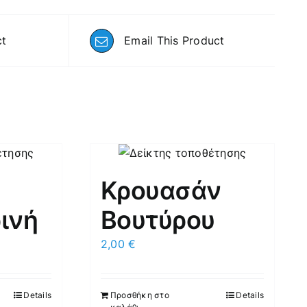
ct
Email This Product
Κρουασάν
ινή
Βουτύρου
2,00
€
Details
Προσθήκη στο
Details