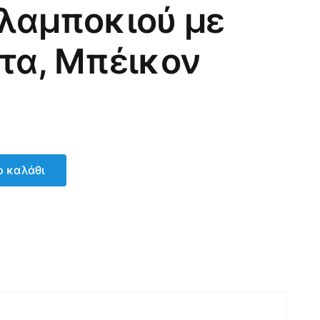
αλαμποκιού με
έτα, Μπέικον
 καλάθι