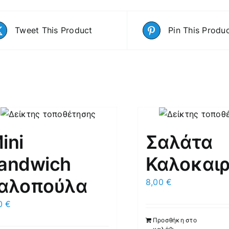
Tweet This Product
Pin This Produ
ini
Σαλάτα
andwich
Καλοκαιρ
αλοπούλα
8,00
€
70
€
Προσθήκη στο