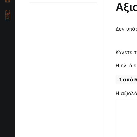
Αξι
Δεν υπάρ
Κάνετε τ
Η ηλ. δι
1 από 
Η αξιολ