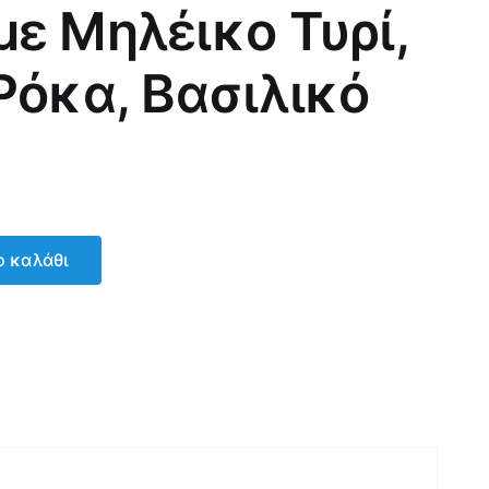
ε Μηλέικο Τυρί,
Ρόκα, Βασιλικό
 καλάθι