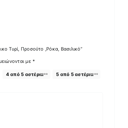
κο Τυρί, Προσούτο ,Ρόκα, Βασιλικό”
μειώνονται με
*
4 από 5 αστέρια
5 από 5 αστέρια