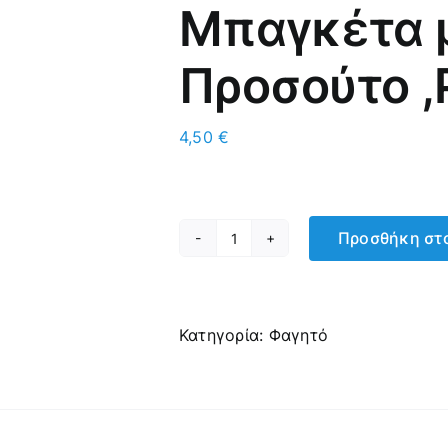
Μπαγκέτα μ
Προσούτο ,
4,50
€
Προσθήκη στο
Μπαγκέτα
με
Μηλέικο
Τυρί,
Κατηγορία:
Φαγητό
Προσούτο
,Ρόκα,
Βασιλικό
ποσότητα