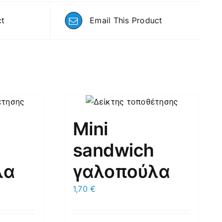
ct
Email This Product
Mini
h
sandwich
λα
γαλοπούλα
1,70
€