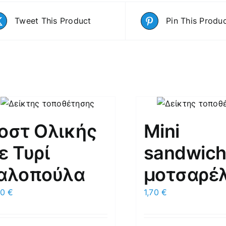
Tweet This Product
Pin This Produ
οστ Ολικής
Mini
ε Τυρί
sandwic
αλοπούλα
μοτσαρέ
50
€
1,70
€