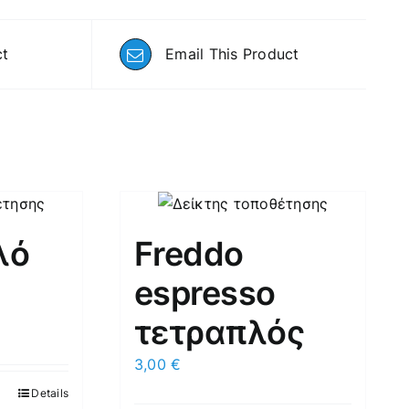
ct
Email This Product
λό
Freddo
espresso
τετραπλός
3,00
€
Details