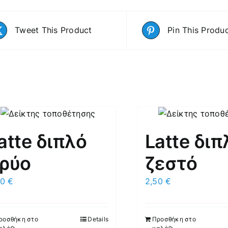
Tweet This Product
Pin This Produ
atte διπλό
Latte διπ
ρύο
ζεστό
50
€
2,50
€
ροσθήκη στο
Details
Προσθήκη στο