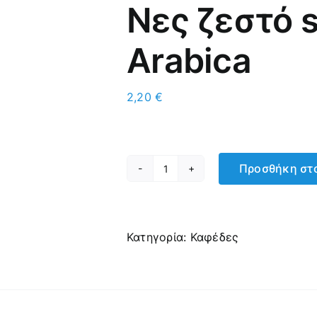
Νες ζεστό s
Arabica
2,20
€
Προσθήκη στο
Νες
ζεστό
single
origin
Κατηγορία:
Καφέδες
100%
Arabica
ποσότητα