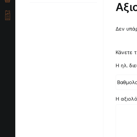
Αξι
Δεν υπάρ
Κάνετε τ
Η ηλ. δι
Η αξιολ