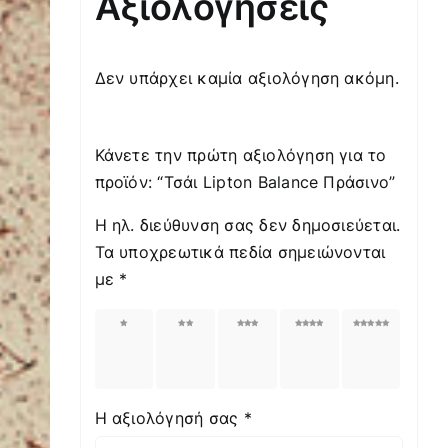
Αξιολογήσεις
Δεν υπάρχει καμία αξιολόγηση ακόμη.
Κάνετε την πρώτη αξιολόγηση για το
προϊόν: “Τσάι Lipton Balance Πράσινο”
Η ηλ. διεύθυνση σας δεν δημοσιεύεται.
Τα υποχρεωτικά πεδία σημειώνονται
με
*
1
2
3
4
5
από
από
από
από
από
5
5
5
5
5
αστέρια
αστέρια
αστέρια
αστέρια
αστέρια
Η αξιολόγησή σας
*