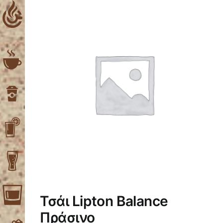
Skip
to
content
Τσάι Lipton Balance
Πράσινο