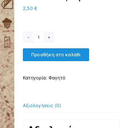
2,50
€
Τοστ
Χωριάτικο
Προσθήκη στο καλάθι
με
Γαλοπούλα,
Τυρί
Κατηγορία:
Φαγητό
ποσότητα
Αξιολογήσεις (0)