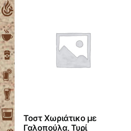
Skip
to
content
Τοστ Χωριάτικο με
Γαλοπούλα, Τυρί