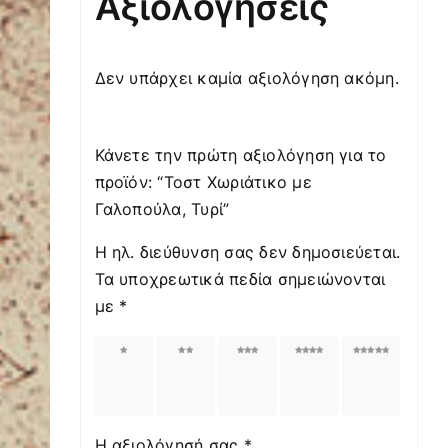
Αξιολογήσεις
Δεν υπάρχει καμία αξιολόγηση ακόμη.
Κάνετε την πρώτη αξιολόγηση για το
προϊόν: “Τοστ Χωριάτικο με
Γαλοπούλα, Τυρί”
Η ηλ. διεύθυνση σας δεν δημοσιεύεται.
Τα υποχρεωτικά πεδία σημειώνονται
με
*
1
2
3
4
5
από
από
από
από
από
5
5
5
5
5
αστέρια
αστέρια
αστέρια
αστέρια
αστέρια
Η αξιολόγησή σας
*