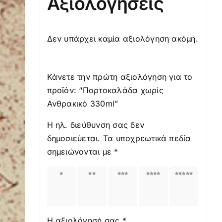
Αξιολογήσεις
Δεν υπάρχει καμία αξιολόγηση ακόμη.
Κάνετε την πρώτη αξιολόγηση για το
προϊόν: “Πορτοκαλάδα χωρίς
Ανθρακικό 330ml”
Η ηλ. διεύθυνση σας δεν
δημοσιεύεται.
Τα υποχρεωτικά πεδία
σημειώνονται με
*
1
2
3
4
5
από
από
από
από
από
5
5
5
5
5
αστέρια
αστέρια
αστέρια
αστέρια
αστέρια
Η αξιολόγησή σας
*