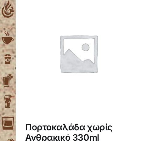
Skip
to
content
Πορτοκαλάδα χωρίς
Ανθρακικό 330ml