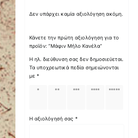
Δεν υπάρχει καμία αξιολόγηση ακόμη.
Κάνετε την πρώτη αξιολόγηση για το
προϊόν: “Μάφιν Μήλο Κανέλα”
Η ηλ. διεύθυνση σας δεν δημοσιεύεται.
Τα υποχρεωτικά πεδία σημειώνονται
με
*
1
2
3
4
5
από
από
από
από
από
5
5
5
5
5
αστέρια
αστέρια
αστέρια
αστέρια
αστέρια
Η αξιολόγησή σας
*