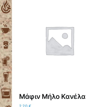
Skip
to
content
Μάφιν Μήλο Κανέλα
2,20
€