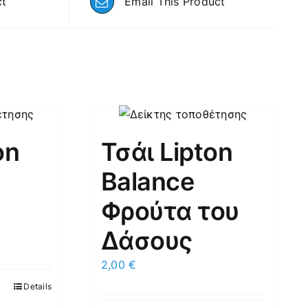
ct
Email This Product
on
Τσάι Lipton
Balance
Φρούτα του
Δάσους
2,00
€
Details