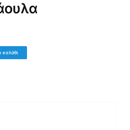
άουλα
 καλάθι