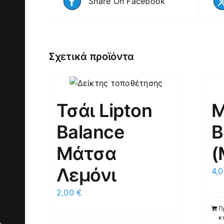
Share On Facebook
Σχετικά προϊόντα
Τσάι Lipton
Μ
Balance
Β
Μάτσα
(
Λεμόνι
4,
2,00
€
Π
κ