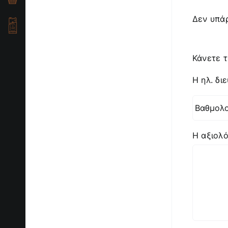
Δεν υπάρ
Κάνετε τ
Η ηλ. δι
Η αξιολ