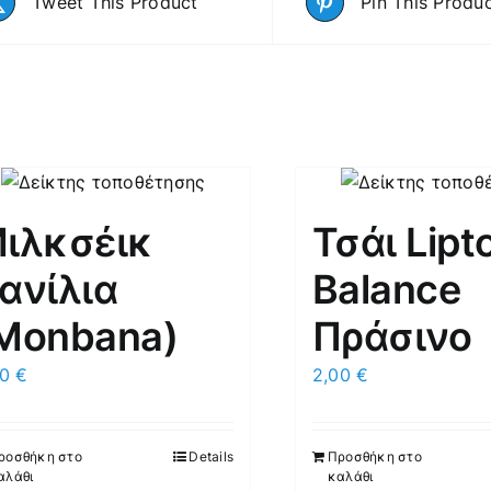
Tweet This Product
Pin This Produ
ιλκσέικ
Τσάι Lipt
ανίλια
Balance
Μonbana)
Πράσινο
00
€
2,00
€
ροσθήκη στο
Details
Προσθήκη στο
αλάθι
καλάθι