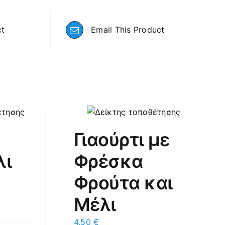
ct
Email This Product
Γιαούρτι με
λι
Φρέσκα
Φρούτα και
Μέλι
4,50
€