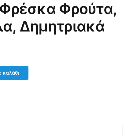
ε Φρέσκα Φρούτα,
λα, Δημητριακά
 καλάθι