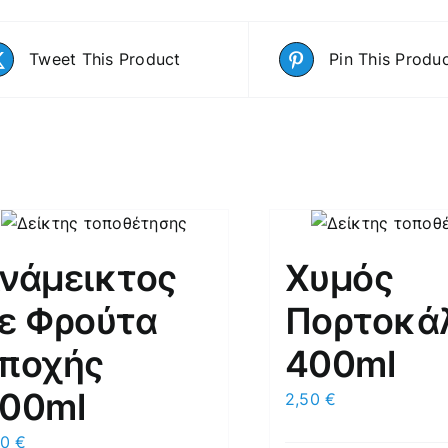
Tweet This Product
Pin This Produ
νάμεικτος
Χυμός
ε Φρούτα
Πορτοκά
ποχής
400ml
00ml
2,50
€
50
€