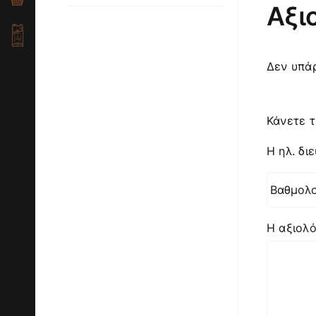
Αξι
Δεν υπάρ
Κάνετε τ
Η ηλ. δι
Η αξιολ