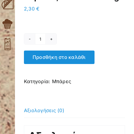
2,30
€
Δημητριακών,
Ξηρών
Προσθήκη στο καλάθι
καρπών,
Σοκολάτα
60gr
Κατηγορία:
Μπάρες
ποσότητα
Αξιολογήσεις (0)