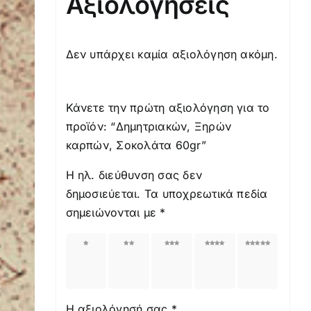
Αξιολογήσεις
Δεν υπάρχει καμία αξιολόγηση ακόμη.
Κάνετε την πρώτη αξιολόγηση για το
προϊόν: “Δημητριακών, Ξηρών
καρπών, Σοκολάτα 60gr”
Η ηλ. διεύθυνση σας δεν
δημοσιεύεται.
Τα υποχρεωτικά πεδία
σημειώνονται με
*
1
2
3
4
5
από
από
από
από
από
5
5
5
5
5
αστέρια
αστέρια
αστέρια
αστέρια
αστέρια
Η αξιολόγησή σας
*