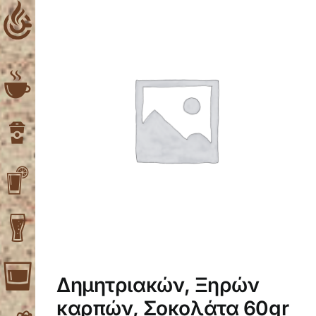
Skip
to
content
Δημητριακών, Ξηρών
καρπών, Σοκολάτα 60gr