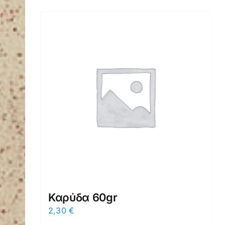
Καρύδα 60gr
2,30
€