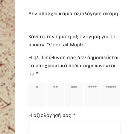
Δεν υπάρχει καμία αξιολόγηση ακόμη.
Κάνετε την πρώτη αξιολόγηση για το
προϊόν: “Cocktail Mojito”
Η ηλ. διεύθυνση σας δεν δημοσιεύεται.
Τα υποχρεωτικά πεδία σημειώνονται
με
*
1
2
3
4
5
από
από
από
από
από
5
5
5
5
5
αστέρια
αστέρια
αστέρια
αστέρια
αστέρια
Η αξιολόγησή σας
*