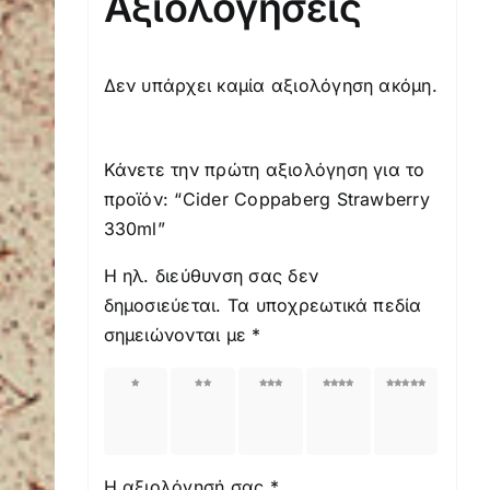
Αξιολογήσεις
Δεν υπάρχει καμία αξιολόγηση ακόμη.
Κάνετε την πρώτη αξιολόγηση για το
προϊόν: “Cider Coppaberg Strawberry
330ml”
Η ηλ. διεύθυνση σας δεν
δημοσιεύεται.
Τα υποχρεωτικά πεδία
σημειώνονται με
*
1
2
3
4
5
από
από
από
από
από
5
5
5
5
5
αστέρια
αστέρια
αστέρια
αστέρια
αστέρια
Η αξιολόγησή σας
*