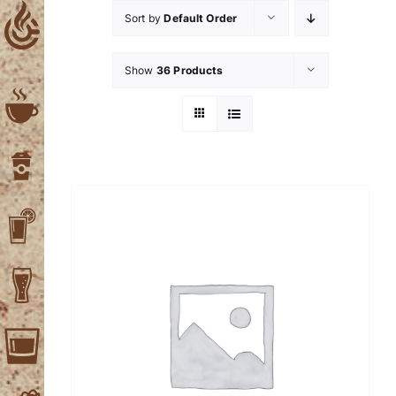
Skip
Sort by
Default Order
to
content
Show
36 Products