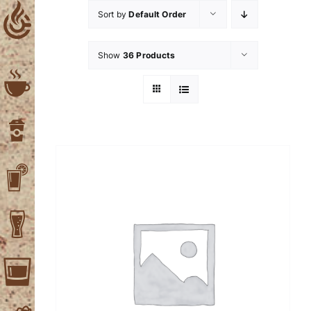
Skip
Sort by
Default Order
to
content
Show
36 Products